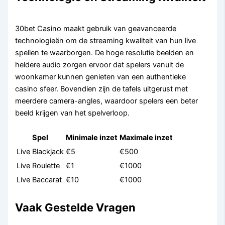
30bet Casino maakt gebruik van geavanceerde
technologieën om de streaming kwaliteit van hun live
spellen te waarborgen. De hoge resolutie beelden en
heldere audio zorgen ervoor dat spelers vanuit de
woonkamer kunnen genieten van een authentieke
casino sfeer. Bovendien zijn de tafels uitgerust met
meerdere camera-angles, waardoor spelers een beter
beeld krijgen van het spelverloop.
Spel
Minimale inzet
Maximale inzet
Live Blackjack
€5
€500
Live Roulette
€1
€1000
Live Baccarat
€10
€1000
Vaak Gestelde Vragen