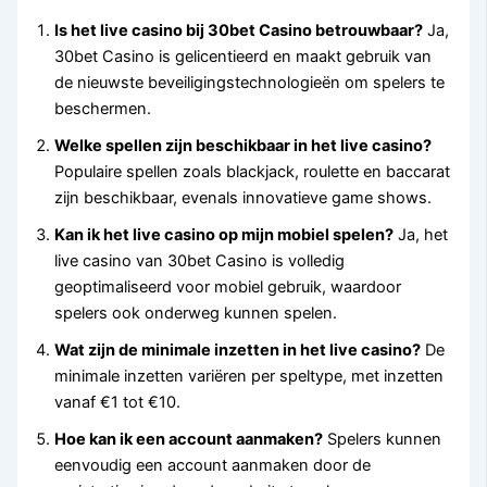
Is het live casino bij 30bet Casino betrouwbaar?
Ja,
30bet Casino is gelicentieerd en maakt gebruik van
de nieuwste beveiligingstechnologieën om spelers te
beschermen.
Welke spellen zijn beschikbaar in het live casino?
Populaire spellen zoals blackjack, roulette en baccarat
zijn beschikbaar, evenals innovatieve game shows.
Kan ik het live casino op mijn mobiel spelen?
Ja, het
live casino van 30bet Casino is volledig
geoptimaliseerd voor mobiel gebruik, waardoor
spelers ook onderweg kunnen spelen.
Wat zijn de minimale inzetten in het live casino?
De
minimale inzetten variëren per speltype, met inzetten
vanaf €1 tot €10.
Hoe kan ik een account aanmaken?
Spelers kunnen
eenvoudig een account aanmaken door de