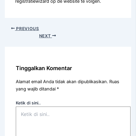
registratiewizard op de website te volgen.
PREVIOUS
NEXT
Tinggalkan Komentar
Alamat email Anda tidak akan dipublikasikan.
Ruas
yang wajib ditandai
*
Ketik di sini..