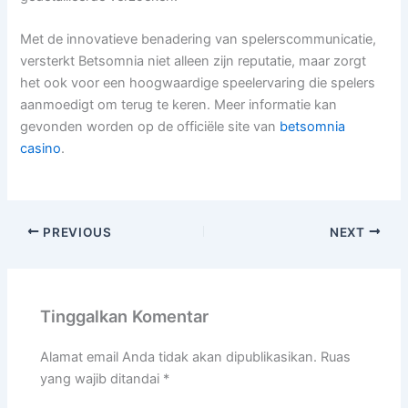
Met de innovatieve benadering van spelerscommunicatie,
versterkt Betsomnia niet alleen zijn reputatie, maar zorgt
het ook voor een hoogwaardige speelervaring die spelers
aanmoedigt om terug te keren. Meer informatie kan
gevonden worden op de officiële site van
betsomnia
casino
.
PREVIOUS
NEXT
Tinggalkan Komentar
Alamat email Anda tidak akan dipublikasikan.
Ruas
yang wajib ditandai
*