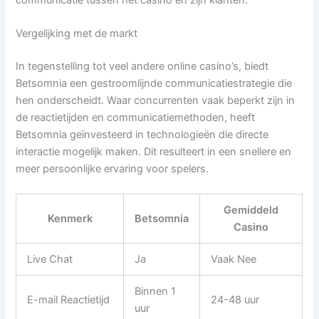
Vergelijking met de markt
In tegenstelling tot veel andere online casino’s, biedt
Betsomnia een gestroomlijnde communicatiestrategie die
hen onderscheidt. Waar concurrenten vaak beperkt zijn in
de reactietijden en communicatiemethoden, heeft
Betsomnia geïnvesteerd in technologieën die directe
interactie mogelijk maken. Dit resulteert in een snellere en
meer persoonlijke ervaring voor spelers.
Gemiddeld
Kenmerk
Betsomnia
Casino
Live Chat
Ja
Vaak Nee
Binnen 1
E-mail Reactietijd
24-48 uur
uur