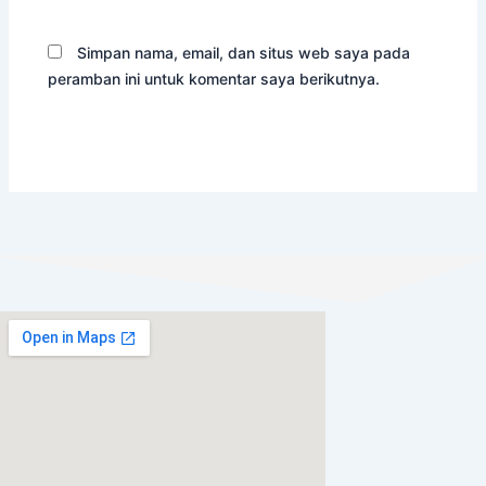
Simpan nama, email, dan situs web saya pada
peramban ini untuk komentar saya berikutnya.