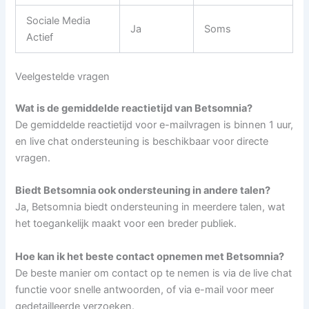
Sociale Media
Ja
Soms
Actief
Veelgestelde vragen
Wat is de gemiddelde reactietijd van Betsomnia?
De gemiddelde reactietijd voor e-mailvragen is binnen 1 uur,
en live chat ondersteuning is beschikbaar voor directe
vragen.
Biedt Betsomnia ook ondersteuning in andere talen?
Ja, Betsomnia biedt ondersteuning in meerdere talen, wat
het toegankelijk maakt voor een breder publiek.
Hoe kan ik het beste contact opnemen met Betsomnia?
De beste manier om contact op te nemen is via de live chat
functie voor snelle antwoorden, of via e-mail voor meer
gedetailleerde verzoeken.