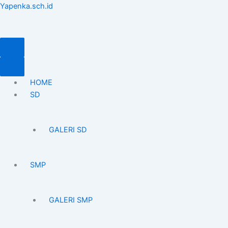
Lewati
Yapenka.sch.id
ke
konten
HOME
SD
GALERI SD
SMP
GALERI SMP