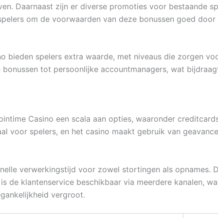
ven. Daarnaast zijn er diverse promoties voor bestaande spe
r spelers om de voorwaarden van deze bonussen goed door 
ino bieden spelers extra waarde, met niveaus die zorgen v
ve bonussen tot persoonlijke accountmanagers, wat bijdraag
pintime Casino een scala aan opties, waaronder creditcards
ciaal voor spelers, en het casino maakt gebruik van geavan
elle verwerkingstijd voor zowel stortingen als opnames. D
s de klantenservice beschikbaar via meerdere kanalen, waa
gankelijkheid vergroot.