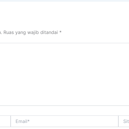
.
Ruas yang wajib ditandai
*
Email*
Situs
Web