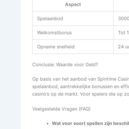
Aspect
Spelaanbod
3000
Welkomstbonus
Tot 
Opname snelheid
24 u
Conclusie: Waarde voor Geld?
Op basis van het aanbod van Spintime Casin
spelaanbod, aantrekkelijke bonussen en effic
casino’s op de markt. Voor spelers die op z
Veelgestelde Vragen (FAQ)
Wat voor soort spellen zijn beschi