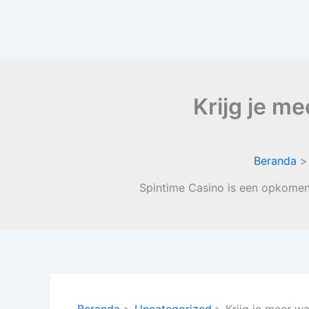
Lewati
ke
konten
Krijg je me
Beranda
Spintime Casino is een opkomend