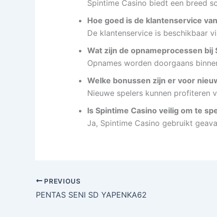
Spintime Casino biedt een breed scal
Hoe goed is de klantenservice va
De klantenservice is beschikbaar vi
Wat zijn de opnameprocessen bij 
Opnames worden doorgaans binnen 24
Welke bonussen zijn er voor nieu
Nieuwe spelers kunnen profiteren 
Is Spintime Casino veilig om te sp
Ja, Spintime Casino gebruikt geav
PREVIOUS
PENTAS SENI SD YAPENKA62