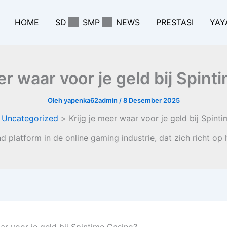
HOME
SD
SMP
NEWS
PRESTASI
YAY
er waar voor je geld bij Spin
Oleh
yapenka62admin
/
8 Desember 2025
Uncategorized
Krijg je meer waar voor je geld bij Spint
 platform in de online gaming industrie, dat zich richt op