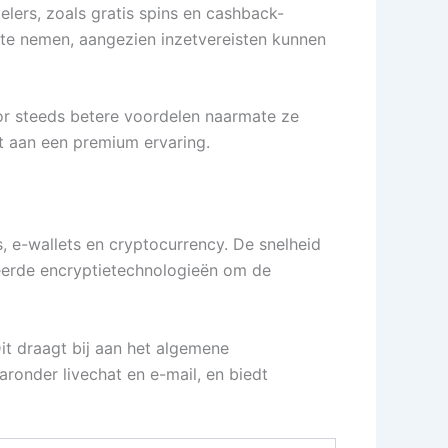
lers, zoals gratis spins en cashback-
te nemen, aangezien inzetvereisten kunnen
oor steeds betere voordelen naarmate ze
t aan een premium ervaring.
, e-wallets en cryptocurrency. De snelheid
ceerde encryptietechnologieën om de
it draagt bij aan het algemene
ronder livechat en e-mail, en biedt