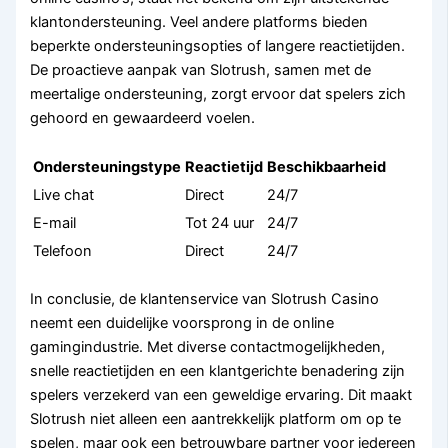
klantondersteuning. Veel andere platforms bieden
beperkte ondersteuningsopties of langere reactietijden.
De proactieve aanpak van Slotrush, samen met de
meertalige ondersteuning, zorgt ervoor dat spelers zich
gehoord en gewaardeerd voelen.
Ondersteuningstype
Reactietijd
Beschikbaarheid
Live chat
Direct
24/7
E-mail
Tot 24 uur
24/7
Telefoon
Direct
24/7
In conclusie, de klantenservice van Slotrush Casino
neemt een duidelijke voorsprong in de online
gamingindustrie. Met diverse contactmogelijkheden,
snelle reactietijden en een klantgerichte benadering zijn
spelers verzekerd van een geweldige ervaring. Dit maakt
Slotrush niet alleen een aantrekkelijk platform om op te
spelen, maar ook een betrouwbare partner voor iedereen