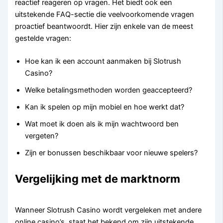
reactief reageren op vragen. Het biedt ook een
uitstekende FAQ-sectie die veelvoorkomende vragen
proactief beantwoordt. Hier zijn enkele van de meest
gestelde vragen:
Hoe kan ik een account aanmaken bij Slotrush
Casino?
Welke betalingsmethoden worden geaccepteerd?
Kan ik spelen op mijn mobiel en hoe werkt dat?
Wat moet ik doen als ik mijn wachtwoord ben
vergeten?
Zijn er bonussen beschikbaar voor nieuwe spelers?
Vergelijking met de marktnorm
Wanneer Slotrush Casino wordt vergeleken met andere
online casino’s, staat het bekend om zijn uitstekende