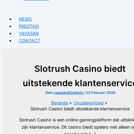
NEWS
PRESTASI
YAYASAN
CONTACT
Slotrush Casino biedt
uitstekende klantenservic
Oleh
yapenka62admin
/
22 Februari 2026
Beranda
Uncategorized
Slotrush Casino biedt uitstekende klantenservice
Slotrush Casino is een online gamingplatform dat uitblink
zijn klantenservice. Dit casino biedt spelers niet alleen 