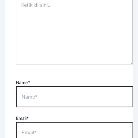
Name*
Email*