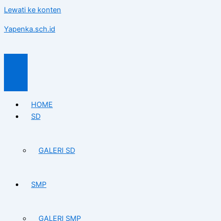
Lewati ke konten
Yapenka.sch.id
HOME
SD
GALERI SD
SMP
GALERI SMP