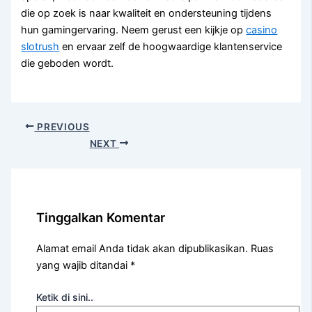
die op zoek is naar kwaliteit en ondersteuning tijdens
hun gamingervaring. Neem gerust een kijkje op
casino
slotrush
en ervaar zelf de hoogwaardige klantenservice
die geboden wordt.
PREVIOUS
NEXT
Tinggalkan Komentar
Alamat email Anda tidak akan dipublikasikan.
Ruas
yang wajib ditandai
*
Ketik di sini..