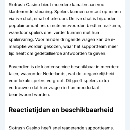
Slotrush Casino biedt meerdere kanalen aan voor
klantenondersteuning. Spelers kunnen contact opnemen
via live chat, email of telefoon. De live chat is bijzonder
populair omdat het directe antwoorden biedt in real-time,
waardoor spelers snel verder kunnen met hun
spelervaring. Voor minder dringende vragen kan de e-
mailoptie worden gekozen, waar het supportteam meer
tijd heeft om gedetailleerde antwoorden te geven.
Bovendien is de klantenservice beschikbaar in meerdere
talen, waaronder Nederlands, wat de toegankelijkheid
voor lokale spelers vergroot. Dit geeft spelers extra
vertrouwen dat hun vragen in hun moedertaal
beantwoord worden.
Reactietijden en beschikbaarheid
Slotrush Casino heeft snel reagerende supportteams.