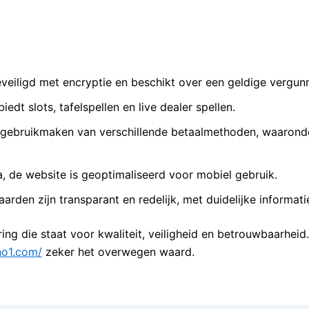
veiligd met encryptie en beschikt over een geldige vergunn
edt slots, tafelspellen en live dealer spellen.
gebruikmaken van verschillende betaalmethoden, waaronder
, de website is geoptimaliseerd voor mobiel gebruik.
den zijn transparant en redelijk, met duidelijke informatie
ing die staat voor kwaliteit, veiligheid en betrouwbaarhei
no1.com/
zeker het overwegen waard.