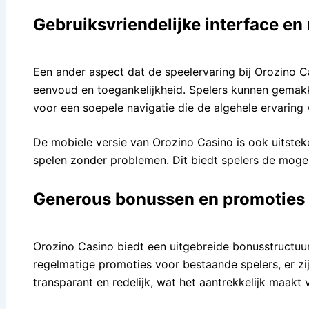
Gebruiksvriendelijke interface en
Een ander aspect dat de speelervaring bij Orozino C
eenvoud en toegankelijkheid. Spelers kunnen gemakke
voor een soepele navigatie die de algehele ervaring 
De mobiele versie van Orozino Casino is ook uitste
spelen zonder problemen. Dit biedt spelers de mogeli
Generous bonussen en promoties
Orozino Casino biedt een uitgebreide bonusstructuur
regelmatige promoties voor bestaande spelers, er zi
transparant en redelijk, wat het aantrekkelijk maakt