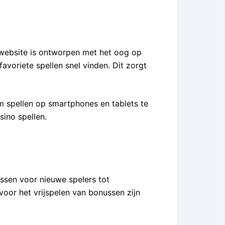
e website is ontworpen met het oog op
voriete spellen snel vinden. Dit zorgt
m spellen op smartphones en tablets te
sino spellen.
ussen voor nieuwe spelers tot
voor het vrijspelen van bonussen zijn