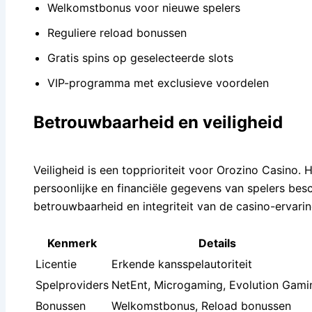
Welkomstbonus voor nieuwe spelers
Reguliere reload bonussen
Gratis spins op geselecteerde slots
VIP-programma met exclusieve voordelen
Betrouwbaarheid en veiligheid
Veiligheid is een topprioriteit voor Orozino Casino.
persoonlijke en financiële gegevens van spelers bes
betrouwbaarheid en integriteit van de casino-ervarin
Kenmerk
Details
Licentie
Erkende kansspelautoriteit
Spelproviders
NetEnt, Microgaming, Evolution Gami
Bonussen
Welkomstbonus, Reload bonussen