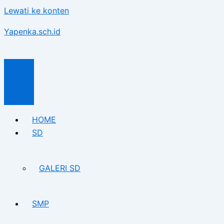
Lewati ke konten
Yapenka.sch.id
HOME
SD
GALERI SD
SMP