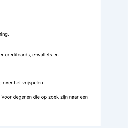
ing.
 creditcards, e-wallets en
 over het vrijspelen.
d. Voor degenen die op zoek zijn naar een