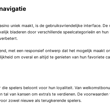
 navigatie
asino uniek maakt, is de gebruiksvriendelijke interface. D
lijk bladeren door verschillende speelcategorieën en hun fa
verbetert.
kend, met een responsief ontwerp dat het mogelijk maakt o
jkheid om overal en altijd te genieten van hun favoriete ca
 die spelers beloont voor hun loyaliteit. Van welkomstbon
jn tal van kansen om extra’s te verdienen. De voorwaarden 
 voor zowel nieuwe als terugkerende spelers.