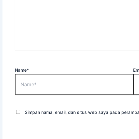
Name*
Em
Simpan nama, email, dan situs web saya pada peramban