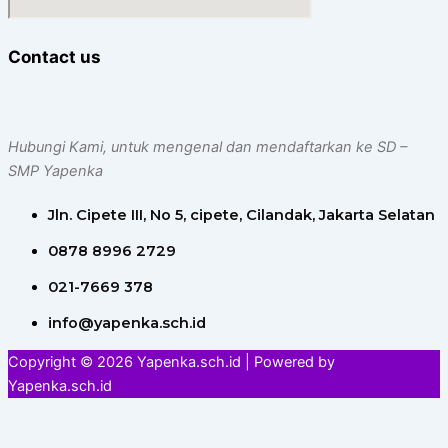
Contact us
Hubungi Kami, untuk mengenal dan mendaftarkan ke SD –
SMP Yapenka
Jln. Cipete III, No 5, cipete, Cilandak, Jakarta Selatan
0878 8996 2729
021-7669 378
info@yapenka.sch.id
Copyright © 2026 Yapenka.sch.id | Powered by
Yapenka.sch.id