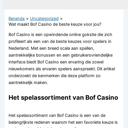
Beranda
Uncategorized
Wat maakt Bof Casino de beste keuze voor jou?
Bof Casino is een opwindende online goksite die zich
profileert als een van de beste keuzes voor spelers in
Nederland. Met een breed scala aan spellen,
aantrekkelijke bonussen en een gebruikersvriendelijke
interface biedt Bof Casino een ervaring die zowel
nieuwkomers als ervaren spelers aanspreekt. Dit artikel
onderzoekt de kenmerken die deze platform zo
aantrekkelijk maken.
Het spelassortiment van Bof Casino
Het spelassortiment van Bof Casino is een van de
belangrijkste redenen waarom het een favoriete keuze is