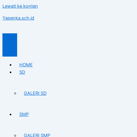
Lewati ke konten
Yapenka.sch.id
HOME
SD
GALERI SD
SMP
GALERI SMP