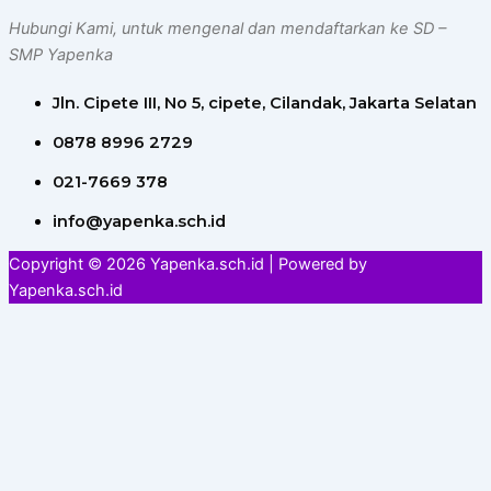
Hubungi Kami, untuk mengenal dan mendaftarkan ke SD –
SMP Yapenka
Jln. Cipete III, No 5, cipete, Cilandak, Jakarta Selatan
0878 8996 2729
021-7669 378
info@yapenka.sch.id
Copyright © 2026 Yapenka.sch.id | Powered by
Yapenka.sch.id