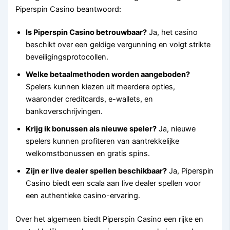
Piperspin Casino beantwoord:
Is Piperspin Casino betrouwbaar?
Ja, het casino
beschikt over een geldige vergunning en volgt strikte
beveiligingsprotocollen.
Welke betaalmethoden worden aangeboden?
Spelers kunnen kiezen uit meerdere opties,
waaronder creditcards, e-wallets, en
bankoverschrijvingen.
Krijg ik bonussen als nieuwe speler?
Ja, nieuwe
spelers kunnen profiteren van aantrekkelijke
welkomstbonussen en gratis spins.
Zijn er live dealer spellen beschikbaar?
Ja, Piperspin
Casino biedt een scala aan live dealer spellen voor
een authentieke casino-ervaring.
Over het algemeen biedt Piperspin Casino een rijke en