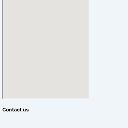
Contact us