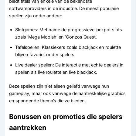
biedt titels van enkele van de bekendste
softwareproviders in de industrie. De meest populaire
spellen zijn onder andere:
Slotgames: Met name de progressieve jackpot slots
zoals ‘Mega Moolah’ en ‘Gonzos Quest’.
Tafelspellen: Klassiekers zoals blackjack en roulette
blijven favoriet onder spelers.
Live dealer spellen: De interactie met echte dealers in
spellen als live roulette en live blackjack.
Deze spellen zijn niet alleen geliefd vanwege hun
gameplay, maar ook vanwege de aantrekkelijke graphics
en spannende thema’s die ze bieden.
Bonussen en promoties die spelers
aantrekken